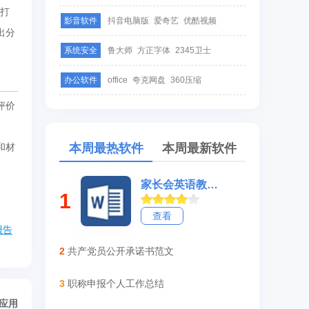
后打
影音软件
抖音电脑版
爱奇艺
优酷视频
出分
系统安全
鲁大师
方正字体
2345卫士
办公软件
office
夸克网盘
360压缩
评价
和材
本周最热软件
本周最新软件
家长会英语教师发言稿简短
1
查看
报告
2
共产党员公开承诺书范文
3
职称申报个人工作总结
/应用