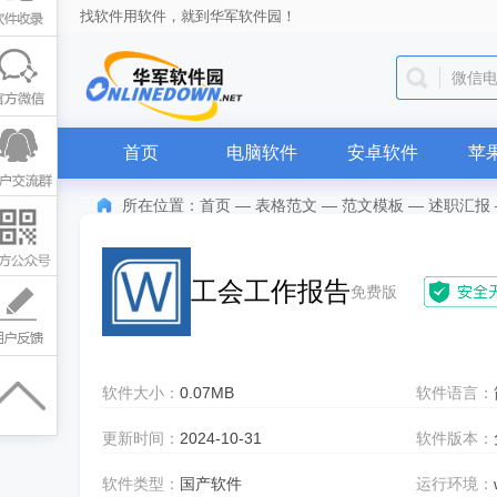
找软件用软件，就到华军软件园！
微信
首页
电脑软件
安卓软件
苹
所在位置：
首页
—
表格范文
—
范文模板
—
述职汇报
工会工作报告
免费版
软件大小：
0.07MB
软件语言：
更新时间：
2024-10-31
软件版本：
软件类型：
国产软件
运行环境：