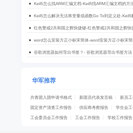
Keil5怎么找ARM汇编文档-Keil5找ARM汇编文档的方
Keil5怎么解决无法将变量或函数Go To到定义处-Keil
无法将变量或函数Go To到定义处的方法
红色警戒2共和国之辉快捷键-红色警戒2共和国之辉快
汇总
word怎么安装方正小标宋简体-word安装方正小标宋
方法
谷歌浏览器如何导出书签？- 谷歌浏览器导出书签方法
华军推荐
共青团入团申请书格式
新团员代表发言稿
新员工
固定资产清查工作报告
供应商考察报告
学生会工
工会委员会工作报告
工会工作报告
学校工作报告
学员代表发言稿
工程施工管理工作报告
干部选拔