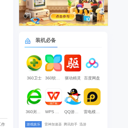
广告
装机必备
360卫士
360软件管家
驱动精灵
百度网盘
360浏览器
WPS Office
QQ游戏大厅
雷电模拟器
工作
游戏娱乐
雷神加速器
腾讯助手
迅游