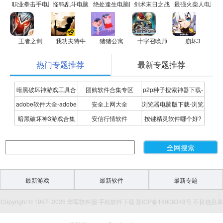
职业拳击手电脑版
怪鸭乱斗电脑版
绝处逢生电脑版
剑术末日之战电脑版
最强火柴人电脑版
王者之剑
我功夫特牛
猪猪公寓
十字召唤师
崩坏3
热门专题推荐
最新专题推荐
暗黑破坏神游戏工具合
团购软件合集专区
p2p种子搜索神器下载-
adobe软件大全-adobe
安全上网大全
浏览器电脑版下载-浏览
集
P2P种子搜索神器专题
暗黑破坏神3游戏合集
安信行情软件
按键精灵软件哪个好?
全系列软件下载-adobe
器下载合集
按键精灵软件合集
软件下载
最新游戏
最新软件
最新专题
Copyright © 1997- 2026 华军软件园 手机软件下载 苏ICP备16008348号 不良信息举