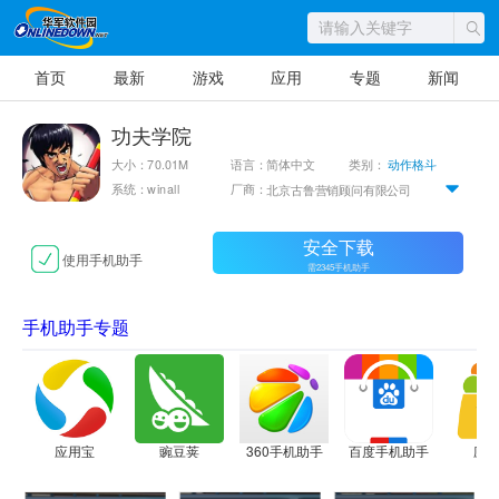
首页
最新
游戏
应用
专题
新闻
功夫学院
大小：70.01M
语言：简体中文
类别：
动作格斗
系统：winall
厂商：
北京古鲁营销顾问有限公司
安全下载
使用手机助手
需2345手机助手
手机助手专题
应用宝
豌豆荚
360手机助手
百度手机助手
应