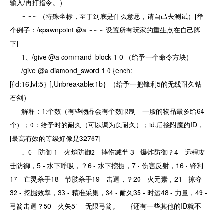
输入/再打指令。）
~ ~ ~ （特殊坐标，至于到底是什么意思，请自己去测试）[举
个例子：/spawnpoint @a ~ ~ ~ 设置所有玩家的重生点在自己脚
下]
1、/give @a command_block 1 0 （给予一个命令方块）
/give @a diamond_sword 1 0 {ench:
[{id:16,lvl:5｝],Unbreakable:1b｝（给予一把锋利5的无线耐久钻
石剑）
解释：1:个数（有些物品会有个数限制，一般的物品最多给64
个）；0：给予时的耐久（可以调为负耐久）；id:后接附魔的ID，
[最高有效的等级好像是32767]
。0 - 防御 1 - 火焰防御2 - 摔伤减半 3 - 爆炸防御？4 - 远程攻
击防御，5 - 水下呼吸，？6 - 水下挖掘，7 - 伤害反射，16 - 锋利
17 - 亡灵杀手18 - 节肢杀手19 - 击退，？20 - 火元素，21 - 掠夺
32 - 挖掘效率，33 - 精准采集，34 - 耐久35 - 时运48 - 力量，49 -
弓箭击退？50 - 火矢51 - 无限弓箭。 {还有一些其他的ID就不