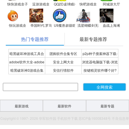
快快游戏盒子
逗游游戏盒
QQ2D桌球瞄准器
快吧游戏盒
同城游大厅
快玩游戏盒
帝国时代:罗马复兴
U9魔兽超级助手
流星蝴蝶剑无限气修改器
血战上海滩
热门专题推荐
最新专题推荐
暗黑破坏神游戏工具合
团购软件合集专区
p2p种子搜索神器下载-
adobe软件大全-adobe
安全上网大全
浏览器电脑版下载-浏览
集
P2P种子搜索神器专题
暗黑破坏神3游戏合集
安信行情软件
按键精灵软件哪个好?
全系列软件下载-adobe
器下载合集
按键精灵软件合集
软件下载
最新游戏
最新软件
最新专题
Copyright © 1997- 2026 华军软件园 手机软件下载 苏ICP备16008348号 不良信息举