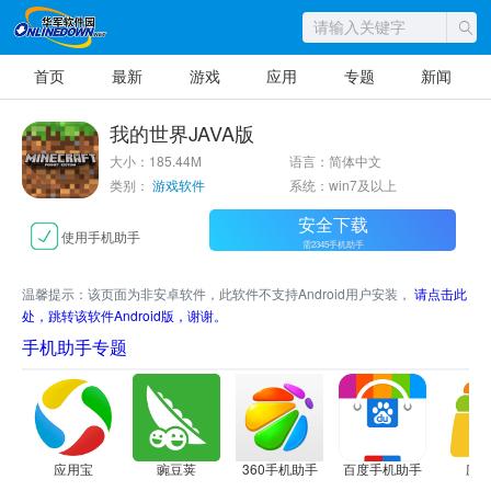
首页
最新
游戏
应用
专题
新闻
我的世界JAVA版
大小：185.44M
语言：简体中文
类别：
游戏软件
系统：win7及以上
安全下载
使用手机助手
需2345手机助手
温馨提示：该页面为非安卓软件，此软件不支持Android用户安装，
请点击此
处，跳转该软件Android版，谢谢。
手机助手专题
应用宝
豌豆荚
360手机助手
百度手机助手
应