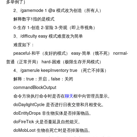
多举例了｝
2、/gamemode 1 @a 模式改为创造（所有人）
解释数字1指的是模式
0-生存 1-创造 2-冒险 3-旁观（即上帝视角）
3、/difficulty easy 模式难度改为简单
难度如下：
peaceful-和平（友好的模式） easy-简单（饿不死） normal-
普通（正常开局） hard-困难（极限生存开局模式）
4、/gamerule keepInventory true （死亡不掉落）
解释：true：开启，false：关闭
commandBlockOutput
命令方块执行命令时是否在
聊天
框中向管理员显示。
doDaylightCycle 是否进行日夜交替和月相变化。
doEntityDrops 非生物实体是否掉落物品。
doFireTick 火是否蔓延及自然熄灭。
doMobLoot 生物在死亡时是否掉落物品。