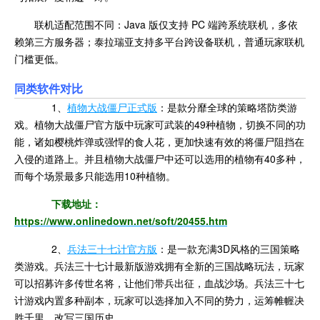
联机适配范围不同：Java 版仅支持 PC 端跨系统联机，多依
赖第三方服务器；泰拉瑞亚支持多平台跨设备联机，普通玩家联机
门槛更低。
同类软件对比
1、
植物大战僵尸正式版
：是款分靡全球的策略塔防类游
戏。植物大战僵尸官方版中玩家可武装的49种植物，切换不同的功
能，诸如樱桃炸弹或强悍的食人花，更加快速有效的将僵尸阻挡在
入侵的道路上。并且植物大战僵尸中还可以选用的植物有40多种，
而每个场景最多只能选用10种植物。
下载地址：
https://www.onlinedown.net/soft/20455.htm
2、
兵法三十七计官方版
：是一款充满3D风格的三国策略
类游戏。兵法三十七计最新版游戏拥有全新的三国战略玩法，玩家
可以招募许多传世名将，让他们带兵出征，血战沙场。兵法三十七
计游戏内置多种副本，玩家可以选择加入不同的势力，运筹帷幄决
胜千里，改写三国历史。