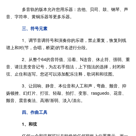
多音轨的版本允许您用乐器：吉他、贝司、鼓、钢琴、声
音、字符串、黄铜乐器等更多乐器。
三、符号元素
1、调节音调符号和演奏你的乐谱，禁止重复，恢复到线
谱上和对(节，合唱，桥梁)的节名进行分段。
2、从整个64的音符值、沿着、N连音、休止符、强弱、重
音、请注意变音记号，为左右手指法，上下指法的选择，封闭和
弦、止住和连写。您还可以添加配乐注释，歌词和和弦图。
3、让回响、静音、本位音和人工和声，弯曲、颤音、抑
扬顿挫、幻灯片、打弦、轻敲、拍打、变形、rasguedo、花音、
颤音、震音奏法、高潮/渐弱、淡入/淡出。
四、作曲工具
1、和弦
任何一个和弦都可以在软件的任何指板上位置显示。画一