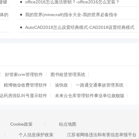
捷键
office2016怎么激活密钥？-office2016怎么安装？
简体的
我的世界(minecraft)指令大全-我的世界必备指令
AutoCAD2018怎么设置经典模式-CAD2018设置经典模式
的方法
好管家crm管理软件
图书租赁管理系统
精博物业收费管理软件
渝快政
一路通交通事故管理系统
达药房排队叫号显示软件
未来云仓库管理软件事业单位旗舰版
社保网上申报系统
名易MyPCS生产事务协调系统
息管理最新版
图书管理系统最新版
干部任免审批表
Cookie政策
站点地图
统
求索人事档案管理系统
易特进销存工业版
个人信息保护政策
江苏省网络违法和有害信息举报平台
医院健康证体检表制作管理软件
里诺户口管理软件