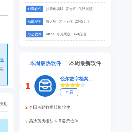
影音软件
抖音电脑版
爱奇艺
优酷视频
系统安全
鲁大师
方正字体
2345卫士
办公软件
office
夸克网盘
360压缩
通
本周最热软件
本周最新软件
里
锐尔数字档案管理系统
1
查看
/应用
2
奇阳考勤数据转换软件
3
易达药房排队叫号显示软件