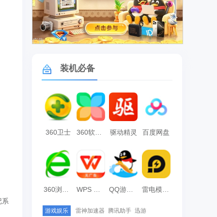
广告
装机必备
360卫士
360软件管家
驱动精灵
百度网盘
360浏览器
WPS Office
QQ游戏大厅
雷电模拟器
记系
游戏娱乐
雷神加速器
腾讯助手
迅游