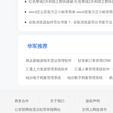
红色警戒2共和国之辉快捷键-红色警戒2共和国之辉快
汇总
word怎么安装方正小标宋简体-word安装方正小标宋
方法
谷歌浏览器如何导出书签？- 谷歌浏览器导出书签方法
华军推荐
易达新能源电车货运管理软件
好管家订单管理CRM
汇通人力资源管理系统软件
汇通人事管理系统软件
锐尔电子档案管理系统
锐尔数字档案管理系统
易
奇阳考勤数据转换软件
易达人员姓名呼叫管理软件
宏达团员信息管理系统
联傲云座席官方版
人事信
商务合作
关于我们
版权声明
汇通艺术生招生报名管理系统
求索人事档案管理系
公安部网络违法犯罪举报网站
文明上网提倡书
易达综合商城出租收费管理软件
优易图书管理系统