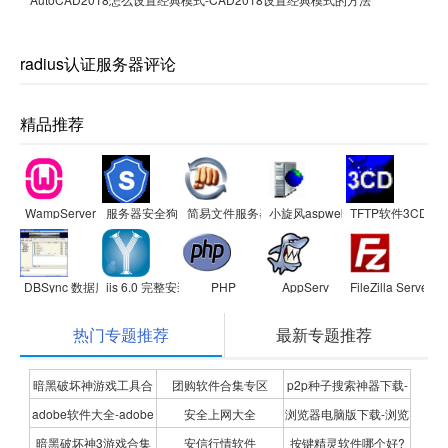
radius认证服务器评论
精品推荐
WampServer
服务器安全狗
简易文件服务器
小旋风aspweb服务器
TFTP软件3CDae
DBSync 数据库同步工具
iis 6.0 完整安装包
PHP
AppServ
FileZilla Server
热门专题推荐
最新专题推荐
暗黑破坏神游戏工具合
团购软件合集专区
p2p种子搜索神器下载-
adobe软件大全-adobe
安全上网大全
浏览器电脑版下载-浏览
集
P2P种子搜索神器专题
暗黑破坏神3游戏合集
安信行情软件
按键精灵软件哪个好?
全系列软件下载-adobe
器下载合集