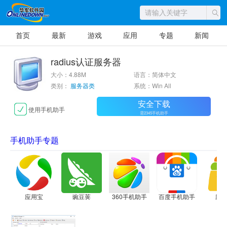
首页
最新
游戏
应用
专题
新闻
radius认证服务器
大小：4.88M
语言：简体中文
类别：
服务器类
系统：Win All
安全下载
使用手机助手
需2345手机助手
手机助手专题
应用宝
豌豆荚
360手机助手
百度手机助手
应