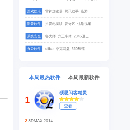
游戏娱乐
雷神加速器
腾讯助手
迅游
影音软件
抖音电脑版
爱奇艺
优酷视频
系统安全
鲁大师
方正字体
2345卫士
办公软件
office
夸克网盘
360压缩
本周最热软件
本周最新软件
硕思闪客精灵 官方专业版
1
查看
2
3DMAX 2014