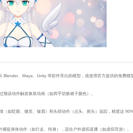
 Blender、Maya、Unity 等软件导出的模型，或使用官方提供的免费模
通过预设动作触发换装动画（如挥手切换裙子颜色）。
表情（如眨眼、微笑、皱眉）和头部动作（点头、摇头）追踪，精度达 90
计捕捉身体动作（如行走、转身），适合户外虚拟直播（如虚拟导游）。