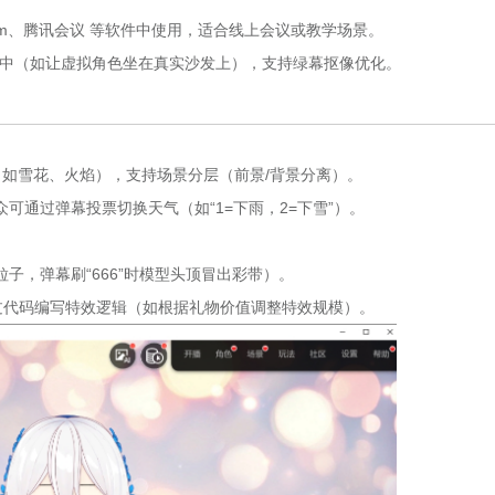
om、腾讯会议 等软件中使用，适合线上会议或教学场景。
景中（如让虚拟角色坐在真实沙发上），支持绿幕抠像优化。
（如雪花、火焰），支持场景分层（前景/背景分离）。
可通过弹幕投票切换天气（如“1=下雨，2=下雪”）。
子，弹幕刷“666”时模型头顶冒出彩带）。
，或通过代码编写特效逻辑（如根据礼物价值调整特效规模）。