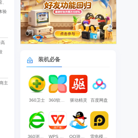
馆、
体验
广告
持高
较
装机必备
商主
360卫士
360软件管家
驱动精灵
百度网盘
360浏览器
WPS Office
QQ游戏大厅
雷电模拟器