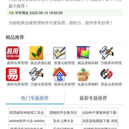
极力推荐！
3楼
华军网友
2022-06-10 18:00:50
为创电商仓储管理软件方便实用，很给力，软件非常好用！
精品推荐
易用仓库管理软件免费版
易达房屋出租管理系统软件
房屋出租管理系统软件
易达进销存财务管理系统软件
万能库存管理系统
易特仓库管理软件生产版
万能仓库管理软件
简用仓库管理软件
实易仓库物料管理系统
里诺仓库管理软件
热门专题推荐
最新专题推荐
暗黑破坏神游戏工具合
团购软件合集专区
p2p种子搜索神器下载-
adobe软件大全-adobe
安全上网大全
浏览器电脑版下载-浏览
集
P2P种子搜索神器专题
暗黑破坏神3游戏合集
安信行情软件
按键精灵软件哪个好?