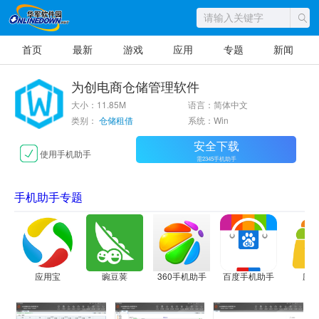
首页
最新
游戏
应用
专题
新闻
为创电商仓储管理软件
大小：11.85M
语言：简体中文
类别：
仓储租借
系统：Win
安全下载
使用手机助手
需2345手机助手
手机助手专题
应用宝
豌豆荚
360手机助手
百度手机助手
应