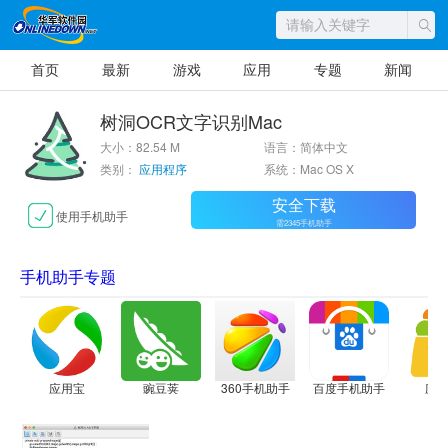
首页
最新
游戏
应用
专题
新闻
树洞OCR文字识别Mac
大小：82.54 M
语言：简体中文
类别：
应用程序
系统：Mac OS X
安全下载
使用手机助手
需2345手机助手
手机助手专题
应用宝
豌豆荚
360手机助手
百度手机助手
应