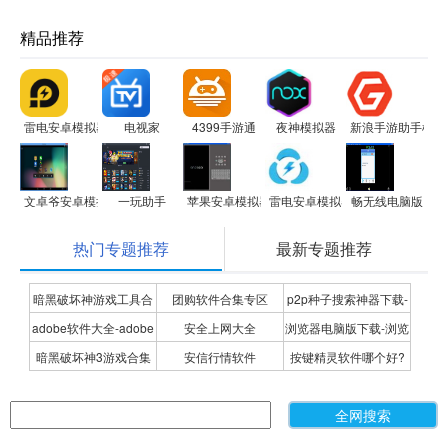
精品推荐
雷电安卓模拟器
电视家
4399手游通
夜神模拟器
新浪手游助手模拟
文卓爷安卓模拟器(Windroye)
一玩助手
苹果安卓模拟器Android SDK
雷电安卓模拟器
畅无线电脑版
热门专题推荐
最新专题推荐
暗黑破坏神游戏工具合
团购软件合集专区
p2p种子搜索神器下载-
adobe软件大全-adobe
安全上网大全
浏览器电脑版下载-浏览
集
P2P种子搜索神器专题
暗黑破坏神3游戏合集
安信行情软件
按键精灵软件哪个好?
全系列软件下载-adobe
器下载合集
按键精灵软件合集
软件下载