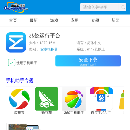
首页
最新
游戏
应用
专题
新闻
兆懿运行平台
大小：1372.16M
语言：简体中文
类别：
安卓模拟器
系统：win7及以上
安全下载
使用手机助手
需2345手机助手
手机助手专题
应用宝
豌豆荚
360手机助手
百度手机助手
应