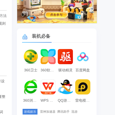
方法
广告
规则
装机必备
360卫士
360软件管家
驱动精灵
百度网盘
行设
谨整
360浏览器
WPS Office
QQ游戏大厅
雷电模拟器
游戏娱乐
雷神加速器
腾讯助手
迅游
词