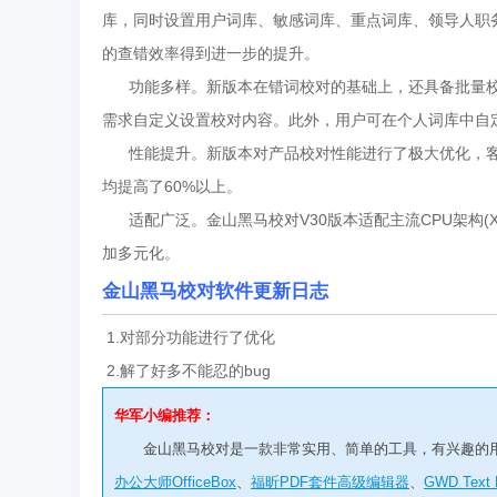
库，同时设置用户词库、敏感词库、重点词库、领导人职
的查错效率得到进一步的提升。
功能多样。新版本在错词校对的基础上，还具备批量校
需求自定义设置校对内容。此外，用户可在个人词库中自
性能提升。新版本对产品校对性能进行了极大优化，客户
均提高了60%以上。
适配广泛。金山黑马校对V30版本适配主流CPU架构(X86、
加多元化。
金山黑马校对
软件更新日志
1.对部分功能进行了优化
2.解了好多不能忍的bug
华军小编推荐：
金山黑马校对是一款非常实用、简单的工具，有兴趣的
办公大师OfficeBox
、
福昕PDF套件高级编辑器
、
GWD Text E