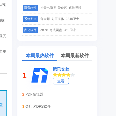
系统
影音软件
抖音电脑版
爱奇艺
优酷视频
系统安全
鲁大师
方正字体
2345卫士
根据
办公软件
office
夸克网盘
360压缩
速度
能力更
本周最热软件
本周最新软件
腾讯文档
1
查看
2
PDF编辑器
彩
3
金印客DPS软件