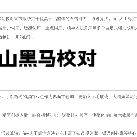
马校对官方版致力于提高产品整体的查错能力，通过算法训练+人工标注
置用户词库、敏感词库、重点词库、领导人职务库等多个自定义辅助校对
得到进一步的提升。
计，以简约的黑白双色作为界面主色调，更融入了毛玻璃、大圆角等流
精简图标体量，融合相似功能，调整排列顺序，使整体界面展示效果严
通过算法训练+人工标注方法补充丰富了错误规则库、错误例外库等核心