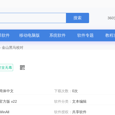
搜索
36
果软件
移动电脑版
系统软件
软件专题
教程
—
金山黑马校对
简体中文
下载次数：
0次
官方版 v22
软件分类：
文本编辑
WinAll
软件授权：
共享软件