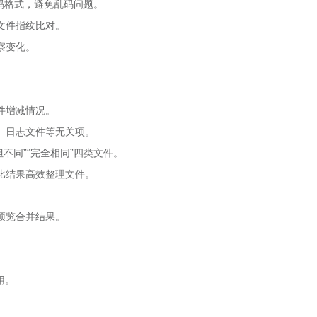
种编码格式，避免乱码问题。
文件指纹比对。
察变化。
。
件增减情况。
、日志文件等无关项。
但不同”“完全相同”四类文件。
比结果高效整理文件。
预览合并结果。
。
用。