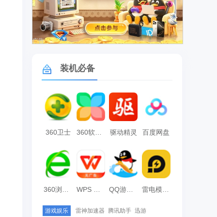
广告
装机必备
360卫士
360软件管家
驱动精灵
百度网盘
360浏览器
WPS Office
QQ游戏大厅
雷电模拟器
游戏娱乐
雷神加速器
腾讯助手
迅游