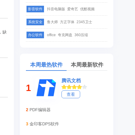
影音软件
抖音电脑版
爱奇艺
优酷视频
系统安全
鲁大师
方正字体
2345卫士
，缺
办公软件
office
夸克网盘
360压缩
本周最热软件
本周最新软件
腾讯文档
1
查看
2
PDF编辑器
3
金印客DPS软件