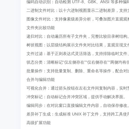
编码自动识别：自动检测 UTF-8、GBK、ANSI 等多
二进制文件对比：以十六进制视图显示二进制差异，支持
图像文件对比：支持像素级差异分析，可叠加图片直观观
文件夹比较功能
递归对比：自动遍历所有子文件夹，完整比较目录树结构
树状视图：以层级结构展示文件夹对比结果，直观呈现文
文件过滤：基于正则表达式灵活筛选，支持排除临时文件
状态分类：清晰标记“仅左侧存在”“仅右侧存在”“两侧均有
批量操作：支持批量复制、删除、重命名等操作，配合对
合并与编辑功能
可视化合并：通过箭头按钮在左右文件间复制内容，实时
冲突标记：自动标记合并冲突区域，提供手动解决界面。
编辑同步：在对比窗口直接编辑文件内容，自动保存修改
差异补丁生成：生成标准 UNIX 补丁文件，支持跨工具使
高级扩展功能