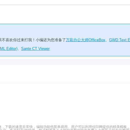
果不喜欢你过来打我！小编还为您准备了
万彩办公大师OfficeBox
、
GWD Text E
ML Editor)
、
Sante CT Viewer
格，下载的速度非常快，编辑功能也简单易用。用户可以利用佳印网提供的精美模板