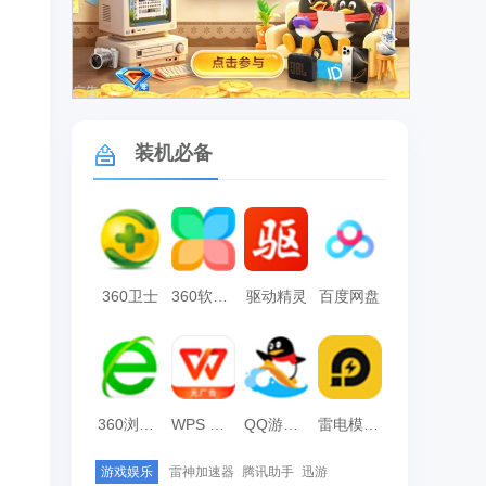
广告
装机必备
360卫士
360软件管家
驱动精灵
百度网盘
360浏览器
WPS Office
QQ游戏大厅
雷电模拟器
游戏娱乐
雷神加速器
腾讯助手
迅游