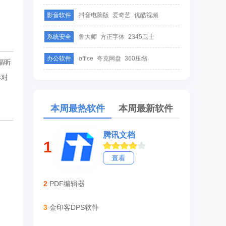
影音软件
抖音电脑版
爱奇艺
优酷视频
系统安全
鲁大师
方正字体
2345卫士
办公软件
office
夸克网盘
360压缩
福昕
形对
本周最热软件
本周最新软件
腾讯文档
1
查看
2
PDF编辑器
3
金印客DPS软件