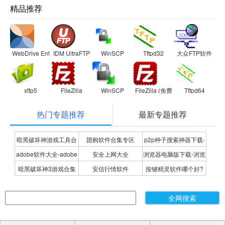
精品推荐
WebDrive Enterprise
IDM UltraFTP
WinSCP
Tftpd32
大众FTP软件
xftp5
FileZilla
WinSCP
FileZilla (免费FTP客户端)
Tftpd64
热门专题推荐
最新专题推荐
暗黑破坏神游戏工具合
团购软件合集专区
p2p种子搜索神器下载-
adobe软件大全-adobe
安全上网大全
浏览器电脑版下载-浏览
集
P2P种子搜索神器专题
暗黑破坏神3游戏合集
安信行情软件
按键精灵软件哪个好?
全系列软件下载-adobe
器下载合集
按键精灵软件合集
软件下载