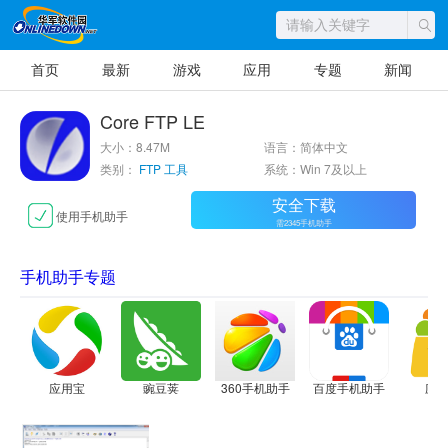
首页
最新
游戏
应用
专题
新闻
Core FTP LE
大小：8.47M
语言：简体中文
类别：
FTP 工具
系统：Win 7及以上
安全下载
使用手机助手
需2345手机助手
手机助手专题
应用宝
豌豆荚
360手机助手
百度手机助手
应