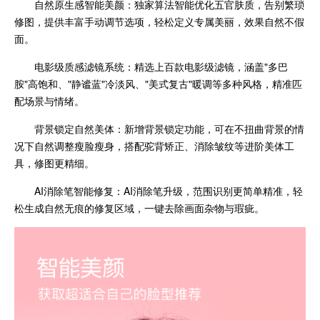
自然原生感智能美颜：独家算法智能优化五官肤质，告别繁琐
修图，提供丰富手动调节选项，轻松定义专属美丽，效果自然不假
面。
电影级质感滤镜系统：精选上百款电影级滤镜，涵盖"多巴
胺"高饱和、"静谧蓝"冷淡风、"美式复古"暖调等多种风格，精准匹
配场景与情绪。
背景锁定自然美体：新增背景锁定功能，可在不扭曲背景的情
况下自然调整瘦脸瘦身，搭配驼背矫正、消除皱纹等进阶美体工
具，修图更精细。
AI消除笔智能修复：AI消除笔升级，范围识别更简单精准，轻
松生成自然无痕的修复区域，一键去除画面杂物与瑕疵。