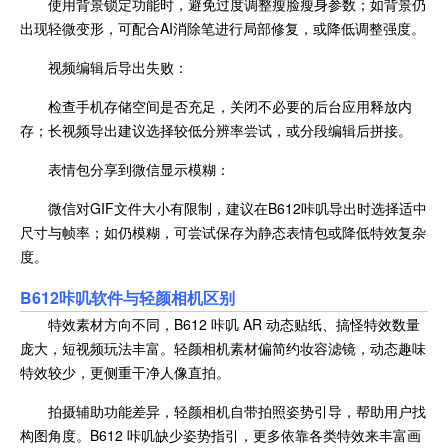
使用背景锁定功能时，避免过度调整瘦脸瘦身参数；如背景仍
出现轻微变形，可配合AI消除笔进行局部修复，或降低调整强度。
视频编辑后导出失败：
检查手机存储空间是否充足，关闭不必要的后台应用释放内
存；长视频导出建议选择较低分辨率尝试，或分段编辑后拼接。
表情包分享到微信显示模糊：
微信对GIF文件大小有限制，建议在B612咔叽导出时选择适中
尺寸与帧率；如仍模糊，可尝试保存为静态表情包或降低特效复杂
度。
B612咔叽软件与轻颜相机区别
特效素材方向不同，B612 咔叽 AR 动态贴纸、搞怪特效数量
庞大，短视频玩法丰富。轻颜相机素材偏简约妆容滤镜，动态趣味
特效较少，更侧重干净人像直拍。
拍摄辅助功能差异，轻颜相机自带拍照姿势引导，帮助用户找
构图角度。B612 咔叽缺少姿势指引，更多依靠各类特效来丰富画