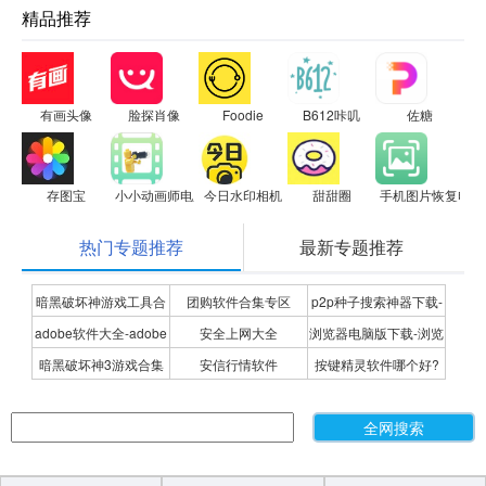
精品推荐
有画头像
脸探肖像
Foodie
B612咔叽
佐糖
存图宝
小小动画师电脑版
今日水印相机
甜甜圈
手机图片恢复电脑
热门专题推荐
最新专题推荐
暗黑破坏神游戏工具合
团购软件合集专区
p2p种子搜索神器下载-
adobe软件大全-adobe
安全上网大全
浏览器电脑版下载-浏览
集
P2P种子搜索神器专题
暗黑破坏神3游戏合集
安信行情软件
按键精灵软件哪个好?
全系列软件下载-adobe
器下载合集
按键精灵软件合集
软件下载