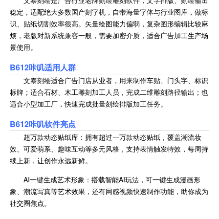
文泰刻绘是广告行业老牌刻绘雕刻软件，文字排版、刻绘输出
稳定，适配绝大多数国产刻字机，自带海量字体与行业图库，做标
识、贴纸切割效率很高。矢量绘图能力偏弱，复杂图形编辑比较麻
烦，老版对新系统兼容一般，需要加密介质，适合广告加工生产场
景使用。
B612咔叽
适用人群
文泰刻绘适合广告门店从业者，用来制作车贴、门头字、标识
标牌；适合石材、木工雕刻加工人员，完成二维雕刻路径输出；也
适合小型加工厂，快速完成批量刻绘排版加工任务。
B612咔叽
软件亮点
超万款动态贴纸库：拥有超过一万款动态贴纸，覆盖潮流妆
效、可爱萌系、趣味互动等多元风格，支持表情触发特效，每周持
续上新，让创作永远新鲜。
AI一键生成艺术形象：搭载智能AI玩法，可一键生成漫画形
象、潮流写真等艺术效果，还有网感视频快速制作功能，助你成为
社交圈焦点。