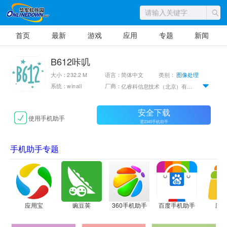
首页
最新
游戏
应用
专题
新闻
B612咔叽
大小：232.2 M
语言：简体中文
类别：
图像处理
系统：winall
厂商：
亿睿科信息技术（北京）有限公司
安全下载
使用手机助手
需2345手机助手
手机助手专题
应用宝
豌豆荚
360手机助手
百度手机助手
应