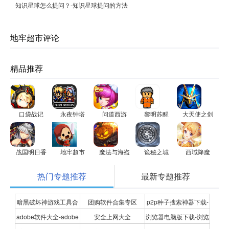
知识星球怎么提问？-知识星球提问的方法
地牢超市评论
精品推荐
口袋战记
永夜钟塔
问道西游
黎明苏醒
大天使之剑
战国明日香
地牢超市
魔法与海盗
诡秘之城
西域降魔
热门专题推荐
最新专题推荐
暗黑破坏神游戏工具合
团购软件合集专区
p2p种子搜索神器下载-
adobe软件大全-adobe
安全上网大全
浏览器电脑版下载-浏览
集
P2P种子搜索神器专题