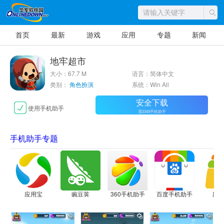
首页
最新
游戏
应用
专题
新闻
地牢超市
大小：67.7 M
语言：简体中文
类别：
角色扮演
系统：Win All
安全下载
使用手机助手
需2345手机助手
手机助手专题
应用宝
豌豆荚
360手机助手
百度手机助手
应