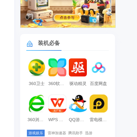
广告
装机必备
360卫士
360软件管家
驱动精灵
百度网盘
360浏览器
WPS Office
QQ游戏大厅
雷电模拟器
游戏娱乐
雷神加速器
腾讯助手
迅游