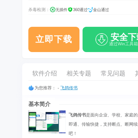
杀毒检测：
无插件
360通过
金山通过
安全下
立即下载
通过Win工具
软件介绍
相关专题
常见问题
为您推荐：
-
飞鸽传书
基本简介
飞鸽传书
是面向企业、学校、家庭的
即通、传输快捷，支持断点、断网续
吧！