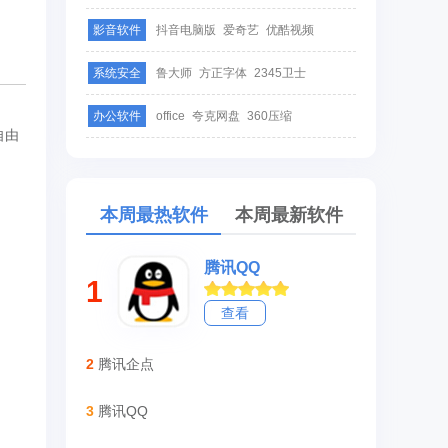
影音软件
抖音电脑版
爱奇艺
优酷视频
系统安全
鲁大师
方正字体
2345卫士
办公软件
office
夸克网盘
360压缩
自由
本周最热软件
本周最新软件
腾讯QQ
1
查看
2
腾讯企点
3
腾讯QQ