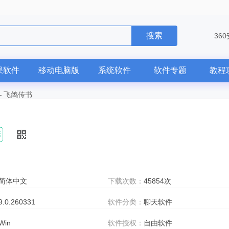
搜索
36
果软件
移动电脑版
系统软件
软件专题
教程
—
飞鸽传书
简体中文
下载次数：
45854次
9.0.260331
软件分类：
聊天软件
Win
软件授权：
自由软件