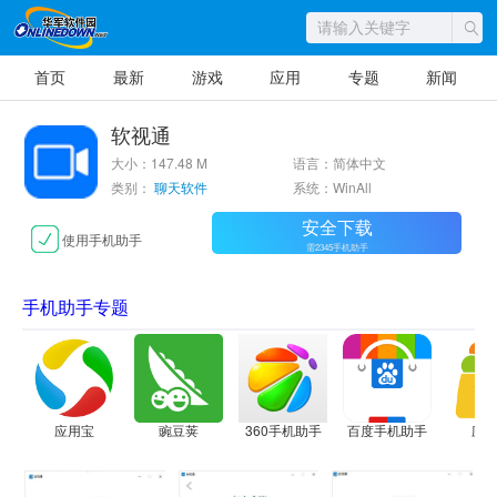
首页
最新
游戏
应用
专题
新闻
软视通
大小：147.48 M
语言：简体中文
类别：
聊天软件
系统：WinAll
安全下载
使用手机助手
需2345手机助手
手机助手专题
应用宝
豌豆荚
360手机助手
百度手机助手
应