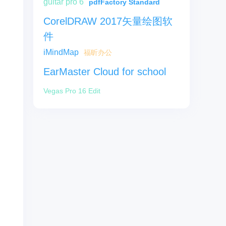
guitar pro 6
pdfFactory Standard
CorelDRAW 2017矢量绘图软
件
iMindMap
福昕办公
EarMaster Cloud for school
Vegas Pro 16 Edit