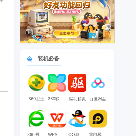
不
广告
装机必备
360卫士
360软件管家
驱动精灵
百度网盘
360浏览器
WPS Office
QQ游戏大厅
雷电模拟器