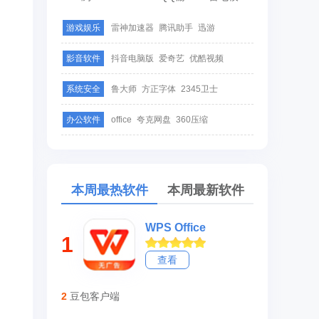
游戏娱乐
雷神加速器
腾讯助手
迅游
影音软件
抖音电脑版
爱奇艺
优酷视频
系统安全
鲁大师
方正字体
2345卫士
办公软件
office
夸克网盘
360压缩
本周最热软件
本周最新软件
WPS Office
1
查看
2
豆包客户端