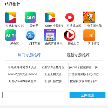
精品推荐
央视影音(CBOX)
爱奇艺
CBox 央视影音
西瓜播放器
斗鱼直播电脑版
爱奇艺
VST直播
来疯直播间电脑版
搜狐影音
风行视频
热门专题推荐
最新专题推荐
暗黑破坏神游戏工具合
团购软件合集专区
p2p种子搜索神器下载-
adobe软件大全-adobe
安全上网大全
浏览器电脑版下载-浏览
集
P2P种子搜索神器专题
暗黑破坏神3游戏合集
安信行情软件
按键精灵软件哪个好?
全系列软件下载-adobe
器下载合集
按键精灵软件合集
软件下载