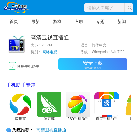
首页
最新
游戏
应用
专题
新闻
高清卫视直播通
大小：2.07M
语言：简体中文
类别：
网络电视
系统：Winxp/vista/win7/2000/2003
安全下载
使用手机助手
需2345手机助手
手机助手专题
应用宝
豌豆荚
360手机助手
百度手机助手
应
为您推荐：
高清卫视直播通