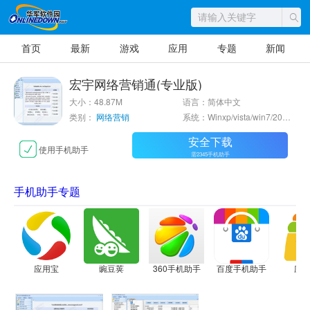
首页
最新
游戏
应用
专题
新闻
宏宇网络营销通(专业版)
大小：48.87M
语言：简体中文
类别：
网络营销
系统：Winxp/vista/win7/2000/2003
安全下载
使用手机助手
需2345手机助手
手机助手专题
应用宝
豌豆荚
360手机助手
百度手机助手
应