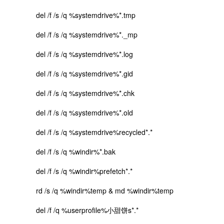
del /f /s /q %systemdrive%*.tmp
del /f /s /q %systemdrive%*._mp
del /f /s /q %systemdrive%*.log
del /f /s /q %systemdrive%*.gid
del /f /s /q %systemdrive%*.chk
del /f /s /q %systemdrive%*.old
del /f /s /q %systemdrive%recycled*.*
del /f /s /q %windir%*.bak
del /f /s /q %windir%prefetch*.*
rd /s /q %windir%temp & md %windir%temp
del /f /q %userprofile%小甜饼s*.*