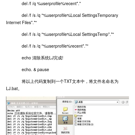
del /f /q %userprofile%recent*.*
del /f /s /q "%userprofile%Local SettingsTemporary
Internet Files*.*"
del /f /s /q "%userprofile%Local SettingsTemp*.*"
del /f /s /q "%userprofile%recent*.*"
echo 清除系统LJ完成!
echo. & pause
将以上代码复制到一个TXT文本中，将文件名命名为
LJ.bat。