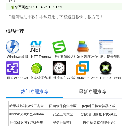
荐！
3楼
华军网友
2021-04-21 10:21:29
C盘清理助手软件非常好用，下载速度很快，很方便！
精品推荐
Windows虚拟光驱(Daemon Tools Lite)
.NET Framework
搜狗五笔输入法
翰文进度计划编制系统
历史记录管理器
百度Windows10直通车
文字转语音播音系统
北京时间校准器
VMware Workstation
DirectX Repair
热门专题推荐
最新专题推荐
暗黑破坏神游戏工具合
团购软件合集专区
p2p种子搜索神器下载-
adobe软件大全-adobe
安全上网大全
浏览器电脑版下载-浏览
集
P2P种子搜索神器专题
暗黑破坏神3游戏合集
安信行情软件
按键精灵软件哪个好?
全系列软件下载-adobe
器下载合集