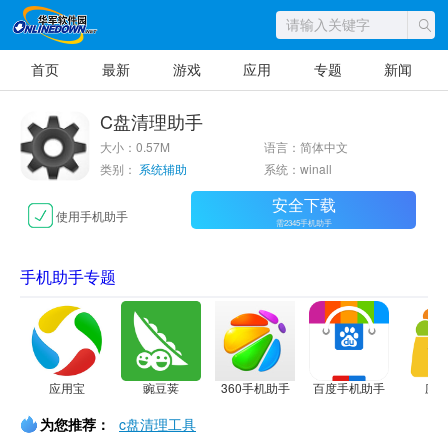
首页
最新
游戏
应用
专题
新闻
C盘清理助手
大小：0.57M
语言：简体中文
类别：
系统辅助
系统：winall
安全下载
使用手机助手
需2345手机助手
手机助手专题
应用宝
豌豆荚
360手机助手
百度手机助手
应
为您推荐：
c盘清理工具