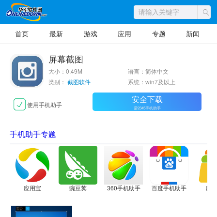
首页
最新
游戏
应用
专题
新闻
屏幕截图
大小：0.49M
语言：简体中文
类别：
截图软件
系统：win7及以上
安全下载
使用手机助手
需2345手机助手
手机助手专题
应用宝
豌豆荚
360手机助手
百度手机助手
应