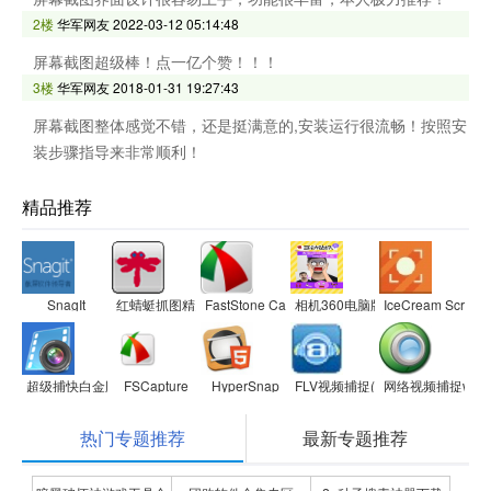
2楼
华军网友
2022-03-12 05:14:48
屏幕截图超级棒！点一亿个赞！！！
3楼
华军网友
2018-01-31 19:27:43
屏幕截图整体感觉不错，还是挺满意的,安装运行很流畅！按照安
装步骤指导来非常顺利！
精品推荐
SnagIt
红蜻蜓抓图精灵(RdfSnap)
FastStone Capture中文版
相机360电脑版
IceCream Screen
超级捕快白金版
FSCapture
HyperSnap
FLV视频捕捉(Replay Media Catch
网络视频捕捉webc
热门专题推荐
最新专题推荐