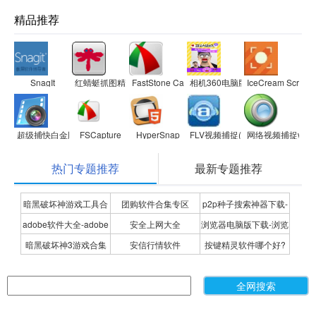
精品推荐
SnagIt
红蜻蜓抓图精灵(RdfSnap)
FastStone Capture中文版
相机360电脑版
IceCream Screen
超级捕快白金版
FSCapture
HyperSnap
FLV视频捕捉(Replay Media Catch
网络视频捕捉webc
热门专题推荐
最新专题推荐
暗黑破坏神游戏工具合
团购软件合集专区
p2p种子搜索神器下载-
adobe软件大全-adobe
安全上网大全
浏览器电脑版下载-浏览
集
P2P种子搜索神器专题
暗黑破坏神3游戏合集
安信行情软件
按键精灵软件哪个好?
全系列软件下载-adobe
器下载合集
按键精灵软件合集
软件下载