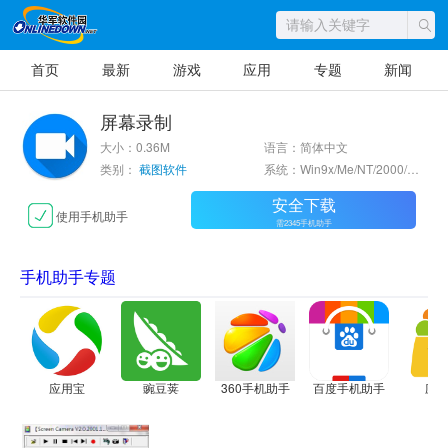
首页
最新
游戏
应用
专题
新闻
屏幕录制
大小：0.36M
语言：简体中文
类别：
截图软件
系统：Win9x/Me/NT/2000/XP/2003
安全下载
使用手机助手
需2345手机助手
手机助手专题
应用宝
豌豆荚
360手机助手
百度手机助手
应