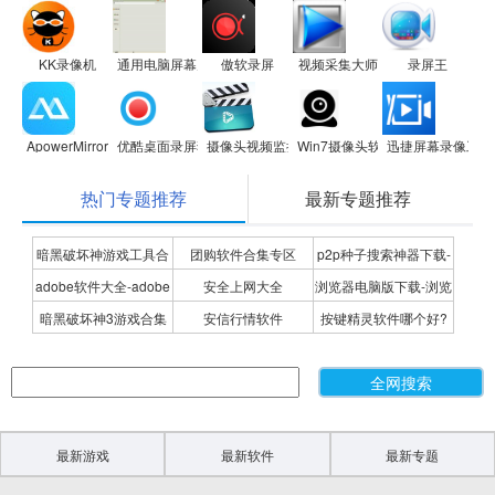
KK录像机
通用电脑屏幕监控录像软件
傲软录屏
视频采集大师
录屏王
ApowerMirror
优酷桌面录屏独立软件
摄像头视频监控软件
Win7摄像头软件ECap
迅捷屏幕录像工具
热门专题推荐
最新专题推荐
暗黑破坏神游戏工具合
团购软件合集专区
p2p种子搜索神器下载-
adobe软件大全-adobe
安全上网大全
浏览器电脑版下载-浏览
集
P2P种子搜索神器专题
暗黑破坏神3游戏合集
安信行情软件
按键精灵软件哪个好?
全系列软件下载-adobe
器下载合集
按键精灵软件合集
软件下载
最新游戏
最新软件
最新专题