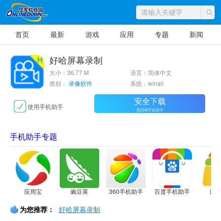
首页
最新
游戏
应用
专题
新闻
好哈屏幕录制
大小：36.77 M
语言：简体中文
类别：
录像软件
系统：winall
安全下载
使用手机助手
需2345手机助手
手机助手专题
应用宝
豌豆荚
360手机助手
百度手机助手
应
为您推荐：
好哈屏幕录制