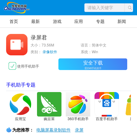
首页
最新
游戏
应用
专题
新闻
录屏君
大小：73.56M
语言：简体中文
类别：
录像软件
系统：Win
安全下载
使用手机助手
需2345手机助手
手机助手专题
应用宝
豌豆荚
360手机助手
百度手机助手
应
为您推荐：
电脑屏幕录制软件
录屏