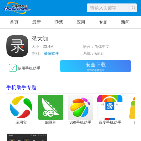
首页
最新
游戏
应用
专题
新闻
录大咖
大小：23.4M
语言：简体中文
类别：
录像软件
系统：winall
安全下载
使用手机助手
需2345手机助手
手机助手专题
应用宝
豌豆荚
360手机助手
百度手机助手
应