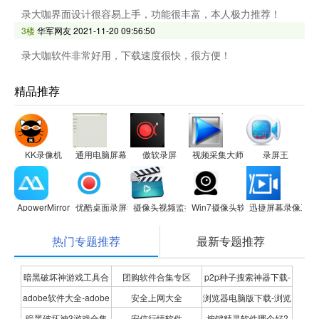
录大咖界面设计很容易上手，功能很丰富，本人极力推荐！
3楼
华军网友
2021-11-20 09:56:50
录大咖软件非常好用，下载速度很快，很方便！
精品推荐
KK录像机
通用电脑屏幕监控录像软件
傲软录屏
视频采集大师
录屏王
ApowerMirror
优酷桌面录屏独立软件
摄像头视频监控软件
Win7摄像头软件ECap
迅捷屏幕录像工具
热门专题推荐
最新专题推荐
暗黑破坏神游戏工具合
团购软件合集专区
p2p种子搜索神器下载-
adobe软件大全-adobe
安全上网大全
浏览器电脑版下载-浏览
集
P2P种子搜索神器专题
暗黑破坏神3游戏合集
安信行情软件
按键精灵软件哪个好?
全系列软件下载-adobe
器下载合集