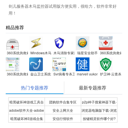
剑儿服务器木马监控器试用版方便实用，很给力，软件非常好
用！
精品推荐
360系统急救箱(64位)
Windows木马清道夫2010
木马清除专家2017
瑞星安全助手
360系统急救箱
360系统急救箱(64位)
金山卫士系统文件修复工具
Svr病毒专杀工具
marvell yukon 88e8057网卡驱动
护卫神·云查杀(专
热门专题推荐
最新专题推荐
暗黑破坏神游戏工具合
团购软件合集专区
p2p种子搜索神器下载-
adobe软件大全-adobe
安全上网大全
浏览器电脑版下载-浏览
集
P2P种子搜索神器专题
暗黑破坏神3游戏合集
安信行情软件
按键精灵软件哪个好?
全系列软件下载-adobe
器下载合集
按键精灵软件合集
软件下载