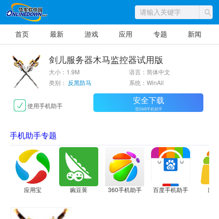
首页
最新
游戏
应用
专题
新闻
剑儿服务器木马监控器试用版
大小：1.9M
语言：简体中文
类别：
反黑防马
系统：WinAll
安全下载
使用手机助手
需2345手机助手
手机助手专题
应用宝
豌豆荚
360手机助手
百度手机助手
应