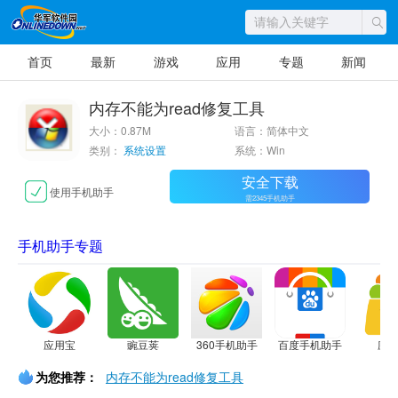
首页
最新
游戏
应用
专题
新闻
内存不能为read修复工具
大小：0.87M
语言：简体中文
类别：
系统设置
系统：Win
安全下载
使用手机助手
需2345手机助手
手机助手专题
应用宝
豌豆荚
360手机助手
百度手机助手
应
为您推荐：
内存不能为read修复工具