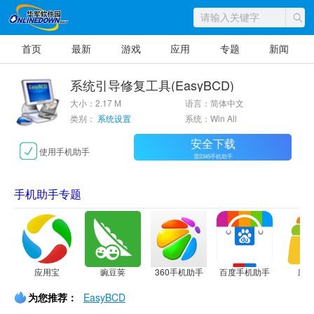
首页
最新
游戏
应用
专题
新闻
系统引导修复工具(EasyBCD)
大小：2.17 M
语言：简体中文
类别：
系统设置
系统：Win All
安全下载
使用手机助手
需2345手机助手
手机助手专题
应用宝
豌豆荚
360手机助手
百度手机助手
应
为您推荐：
EasyBCD