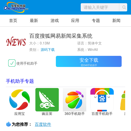
首页
最新
游戏
应用
专题
新闻
百度搜狐网易新闻采集系统
大小：0.13M
语言：简体中文
类别：
源码下载
系统：WinAll
安全下载
使用手机助手
需2345手机助手
手机助手专题
应用宝
豌豆荚
360手机助手
百度手机助手
应
为您推荐：
百度软件