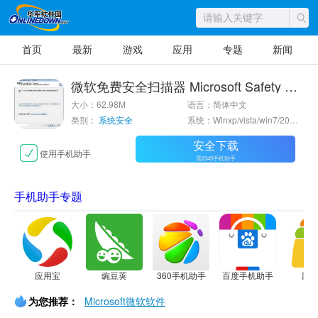
首页
最新
游戏
应用
专题
新闻
微软免费安全扫描器 Microsoft Safety Scanner (64bit)
大小：62.98M
语言：简体中文
类别：
系统安全
系统：Winxp/vista/win7/2000/2003
安全下载
使用手机助手
需2345手机助手
手机助手专题
应用宝
豌豆荚
360手机助手
百度手机助手
应
为您推荐：
Microsoft微软软件