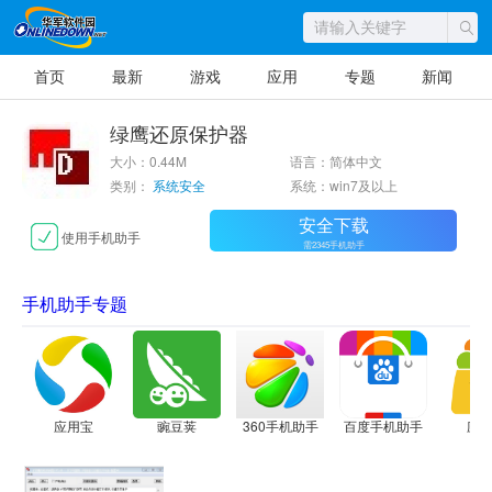
首页
最新
游戏
应用
专题
新闻
绿鹰还原保护器
大小：0.44M
语言：简体中文
类别：
系统安全
系统：win7及以上
安全下载
使用手机助手
需2345手机助手
手机助手专题
应用宝
豌豆荚
360手机助手
百度手机助手
应