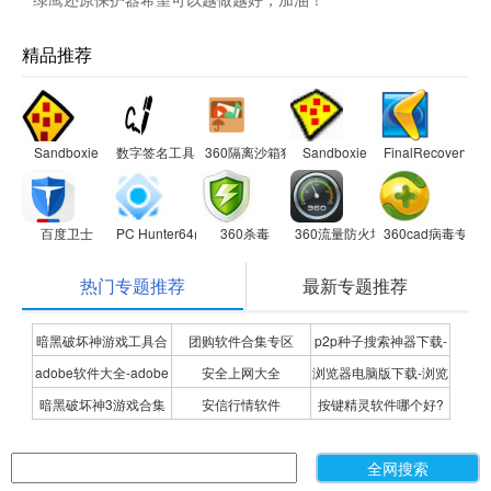
精品推荐
Sandboxie
数字签名工具
360隔离沙箱独立版
Sandboxie
FinalRecovery
百度卫士
PC Hunter64(手工杀毒软件)
360杀毒
360流量防火墙
360cad病毒专杀
热门专题推荐
最新专题推荐
暗黑破坏神游戏工具合
团购软件合集专区
p2p种子搜索神器下载-
adobe软件大全-adobe
安全上网大全
浏览器电脑版下载-浏览
集
P2P种子搜索神器专题
暗黑破坏神3游戏合集
安信行情软件
按键精灵软件哪个好?
全系列软件下载-adobe
器下载合集
按键精灵软件合集
软件下载