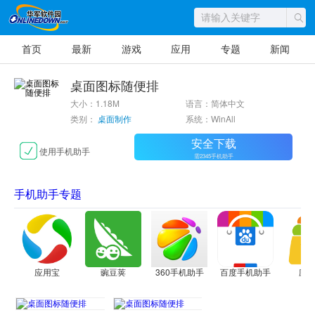
首页
最新
游戏
应用
专题
新闻
桌面图标随便排
大小：1.18M
语言：简体中文
类别：
桌面制作
系统：WinAll
安全下载
使用手机助手
需2345手机助手
手机助手专题
应用宝
豌豆荚
360手机助手
百度手机助手
应