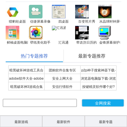
猎豹轻桌面
信捷屏幕录像专家
四桌面
百变照片秀
水晶球时钟屏保
鲜柚桌面电脑版
壁纸美化助手
汇讯通
带农历日历的墙纸生成器
金锋屏幕保护程序
热门专题推荐
最新专题推荐
暗黑破坏神游戏工具合
团购软件合集专区
p2p种子搜索神器下载-
adobe软件大全-adobe
安全上网大全
浏览器电脑版下载-浏览
集
P2P种子搜索神器专题
暗黑破坏神3游戏合集
安信行情软件
按键精灵软件哪个好?
全系列软件下载-adobe
器下载合集
按键精灵软件合集
软件下载
最新游戏
最新软件
最新专题