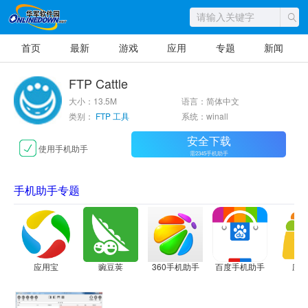
首页
最新
游戏
应用
专题
新闻
FTP Cattle
大小：13.5M
语言：简体中文
类别：
FTP 工具
系统：winall
安全下载
使用手机助手
需2345手机助手
手机助手专题
应用宝
豌豆荚
360手机助手
百度手机助手
应