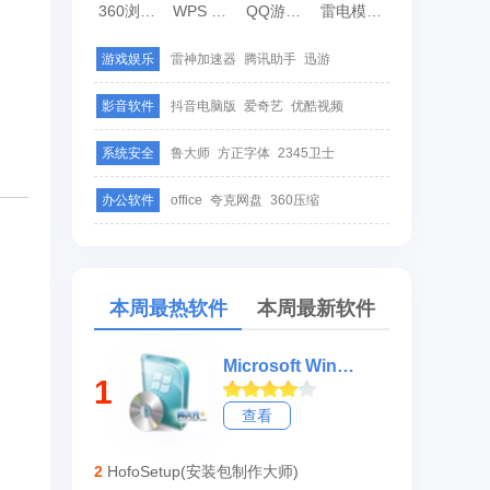
360浏览器
WPS Office
QQ游戏大厅
雷电模拟器
游戏娱乐
雷神加速器
腾讯助手
迅游
影音软件
抖音电脑版
爱奇艺
优酷视频
系统安全
鲁大师
方正字体
2345卫士
办公软件
office
夸克网盘
360压缩
本周最热软件
本周最新软件
Microsoft Windows Installer (x64)
1
查看
2
HofoSetup(安装包制作大师)