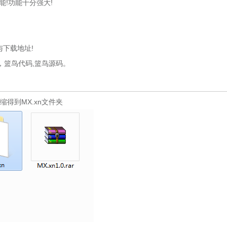
!功能十分强大!
下载地址!
，篮鸟代码,篮鸟源码。
得到MX.xn文件夹