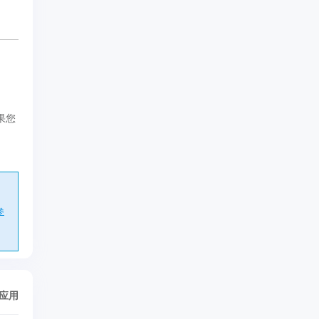
果您
参
/应用