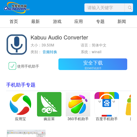
首页
最新
游戏
应用
专题
新闻
Kabuu Audio Converter
大小：39.50M
语言：简体中文
类别：
音频转换
系统：winall
安全下载
使用手机助手
需2345手机助手
手机助手专题
应用宝
豌豆荚
360手机助手
百度手机助手
应