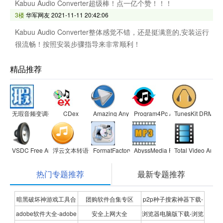
Kabuu Audio Converter超级棒！点一亿个赞！！！
3楼
华军网友
2021-11-11 20:42:06
Kabuu Audio Converter整体感觉不错，还是挺满意的,安装运行
很流畅！按照安装步骤指导来非常顺利！
精品推荐
无瑕音频变调变速软件
CDex
Amazing Any MP3 Converter
Program4Pc Audio Converter pr
TunesKit DRM Aud
VSDC Free Audio Converter
浮云文本转语音
FormatFactory
AbyssMedia Free Video to MP3 
Total Video Audio
热门专题推荐
最新专题推荐
暗黑破坏神游戏工具合
团购软件合集专区
p2p种子搜索神器下载-
adobe软件大全-adobe
安全上网大全
浏览器电脑版下载-浏览
集
P2P种子搜索神器专题