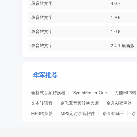
录音转文字
4.0.7
录音转文字
1.9.6
录音转文字
1.0.8
录音转文字
2.4.1 最新版
华军推荐
全格式音频转换器
SynthMaster One
万能MP3
文本转语音
金飞翼音频转换大师
金舟AI变声器
MP3转换器
MP3定时录音软件
语音翻译王
录
助友宝音频处理器
配音鹅
联想智能会议助手
蓝光开膛手(Amazing Any Blu-ray Ripper)
爱拍格式