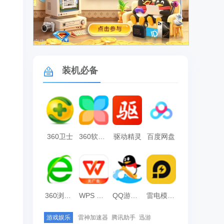
广告
装机必备
360卫士
360软件管家
驱动精灵
百度网盘
360浏览器
WPS Office
QQ游戏大厅
雷电模拟器
游戏娱乐
雷神加速器
腾讯助手
迅游