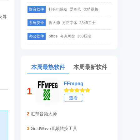
影音软件
抖音电脑版
爱奇艺
优酷视频
及导
系统安全
鲁大师
方正字体
2345卫士
办公软件
office
夸克网盘
360压缩
、
本周最热软件
本周最新软件
FFmpeg
1
查看
2
汇帮音频大师
3
GoldWave音频转换工具