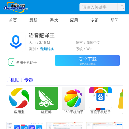
首页
最新
游戏
应用
专题
新闻
语音翻译王
大小：2.15 M
语言：简体中文
类别：
音频转换
系统：Win
安全下载
使用手机助手
需2345手机助手
手机助手专题
应用宝
豌豆荚
360手机助手
百度手机助手
应