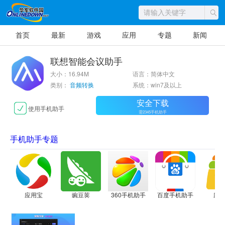
首页
最新
游戏
应用
专题
新闻
联想智能会议助手
大小：16.94M
语言：简体中文
类别：
音频转换
系统：win7及以上
安全下载
使用手机助手
需2345手机助手
手机助手专题
应用宝
豌豆荚
360手机助手
百度手机助手
应