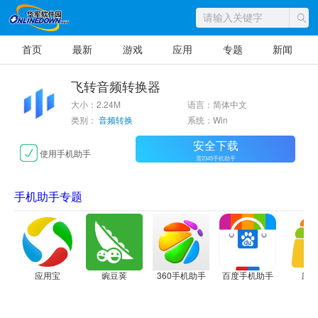
首页
最新
游戏
应用
专题
新闻
飞转音频转换器
大小：2.24M
语言：简体中文
类别：
音频转换
系统：Win
安全下载
使用手机助手
需2345手机助手
手机助手专题
应用宝
豌豆荚
360手机助手
百度手机助手
应