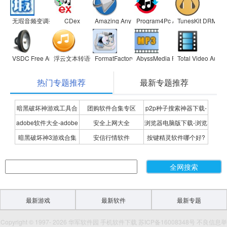
无瑕音频变调变速软件
CDex
Amazing Any MP3 Converter
Program4Pc Audio Converter pr
TunesKit DRM Aud
VSDC Free Audio Converter
浮云文本转语音
FormatFactory
AbyssMedia Free Video to MP3 
Total Video Audio
热门专题推荐
最新专题推荐
暗黑破坏神游戏工具合
团购软件合集专区
p2p种子搜索神器下载-
adobe软件大全-adobe
安全上网大全
浏览器电脑版下载-浏览
集
P2P种子搜索神器专题
暗黑破坏神3游戏合集
安信行情软件
按键精灵软件哪个好?
全系列软件下载-adobe
器下载合集
按键精灵软件合集
软件下载
最新游戏
最新软件
最新专题
Copyright © 1997- 2026 华军软件园 手机软件下载 苏ICP备16008348号 不良信息举