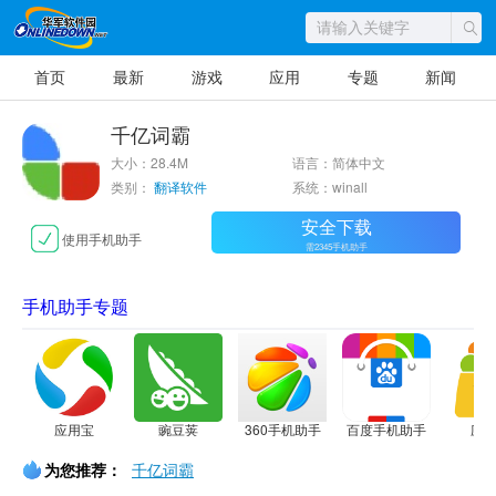
首页
最新
游戏
应用
专题
新闻
千亿词霸
大小：28.4M
语言：简体中文
类别：
翻译软件
系统：winall
安全下载
使用手机助手
需2345手机助手
手机助手专题
应用宝
豌豆荚
360手机助手
百度手机助手
应
为您推荐：
千亿词霸