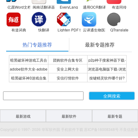
亿愿Word文档批量多语言翻译
闽南话翻译器
EveryLang
通用OCR翻译
有道同传
有道词典
快翻译
Lighten PDF to word Converter
云译通生物医药版
QTranslate
热门专题推荐
最新专题推荐
暗黑破坏神游戏工具合
团购软件合集专区
p2p种子搜索神器下载-
adobe软件大全-adobe
安全上网大全
浏览器电脑版下载-浏览
集
P2P种子搜索神器专题
暗黑破坏神3游戏合集
安信行情软件
按键精灵软件哪个好?
全系列软件下载-adobe
器下载合集
按键精灵软件合集
软件下载
最新游戏
最新软件
最新专题
Copyright © 1997- 2026 华军软件园 手机软件下载 苏ICP备16008348号 不良信息举