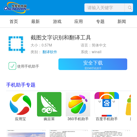
首页
最新
游戏
应用
专题
新闻
截图文字识别和翻译工具
大小：0.57M
语言：简体中文
类别：
翻译软件
系统：winall
安全下载
使用手机助手
需2345手机助手
手机助手专题
应用宝
豌豆荚
360手机助手
百度手机助手
应