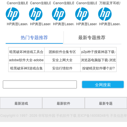
Canon佳能LBP2900 激光打印机驱动
Canon佳能LBP2900 激光打印机驱动
Canon佳能LBP2900 激光打印机驱动
Canon佳能LBP2900 激光打印
万能蓝牙耳机驱动
HP惠普LaserJet 1020 Plus打印机
HP惠普LaserJet 1020 Plus打印机
HP惠普LaserJet 1020 Plus打印机
HP惠普LaserJet 1020 Plus打印
HP惠普LaserJet 
热门专题推荐
最新专题推荐
暗黑破坏神游戏工具合
团购软件合集专区
p2p种子搜索神器下载-
adobe软件大全-adobe
安全上网大全
浏览器电脑版下载-浏览
集
P2P种子搜索神器专题
暗黑破坏神3游戏合集
安信行情软件
按键精灵软件哪个好?
全系列软件下载-adobe
器下载合集
按键精灵软件合集
软件下载
最新游戏
最新软件
最新专题
Copyright © 1997- 2026 华军软件园 手机软件下载 苏ICP备16008348号 不良信息举