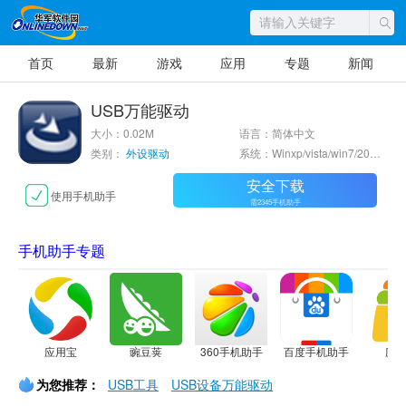
首页
最新
游戏
应用
专题
新闻
USB万能驱动
大小：0.02M
语言：简体中文
类别：
外设驱动
系统：Winxp/vista/win7/2000/2003
安全下载
使用手机助手
需2345手机助手
手机助手专题
应用宝
豌豆荚
360手机助手
百度手机助手
应
为您推荐：
USB工具
USB设备万能驱动