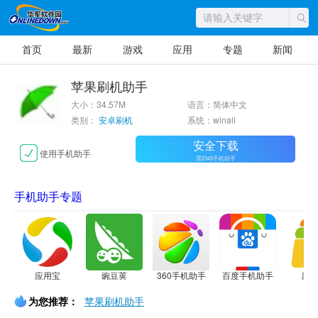
首页
最新
游戏
应用
专题
新闻
苹果刷机助手
大小：34.57M
语言：简体中文
类别：
安卓刷机
系统：winall
安全下载
使用手机助手
需2345手机助手
手机助手专题
应用宝
豌豆荚
360手机助手
百度手机助手
应
为您推荐：
苹果刷机助手