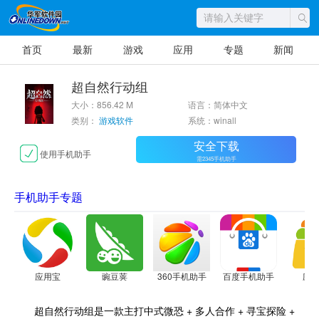
首页
最新
游戏
应用
专题
新闻
超自然行动组
大小：856.42 M
语言：简体中文
类别：
游戏软件
系统：winall
安全下载
使用手机助手
需2345手机助手
手机助手专题
应用宝
豌豆荚
360手机助手
百度手机助手
应
超自然行动组是一款主打中式微恐 + 多人合作 + 寻宝探险 +