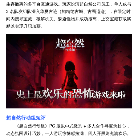
生存撤离的多平台互通游戏。玩家扮演超自然公司员工，单人或与
3 名队友组队深入华夏古迹（如精绝古城、古蜀遗迹），在限定时
间内搜寻宝藏、破解机关、躲避怪物并成功撤离，上交宝藏获取奖
励以实现升职加薪。
超自然行动组
短评
《超自然行动组》PC 版以中式微恐 + 多人合作寻宝为核心，
动态氛围设计巧妙，一人游玩惊悚感拉满，四人开黑则充满欢乐。