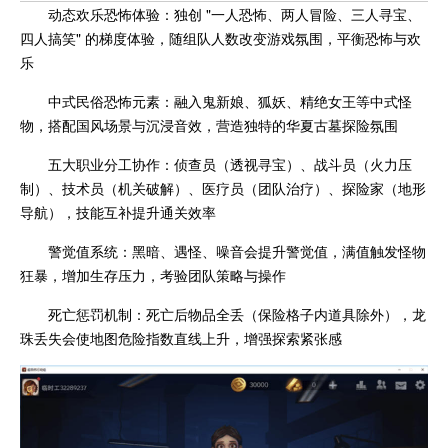
动态欢乐恐怖体验：独创 "一人恐怖、两人冒险、三人寻宝、
四人搞笑" 的梯度体验，随组队人数改变游戏氛围，平衡恐怖与欢
乐
中式民俗恐怖元素：融入鬼新娘、狐妖、精绝女王等中式怪
物，搭配国风场景与沉浸音效，营造独特的华夏古墓探险氛围
五大职业分工协作：侦查员（透视寻宝）、战斗员（火力压
制）、技术员（机关破解）、医疗员（团队治疗）、探险家（地形
导航），技能互补提升通关效率
警觉值系统：黑暗、遇怪、噪音会提升警觉值，满值触发怪物
狂暴，增加生存压力，考验团队策略与操作
死亡惩罚机制：死亡后物品全丢（保险格子内道具除外），龙
珠丢失会使地图危险指数直线上升，增强探索紧张感