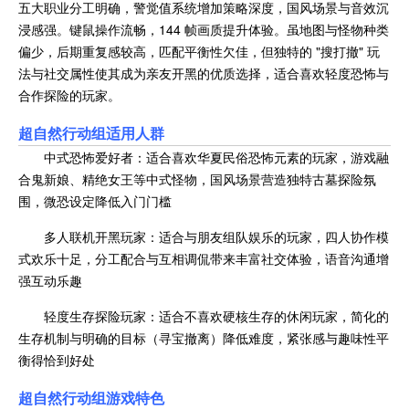
五大职业分工明确，警觉值系统增加策略深度，国风场景与音效沉
浸感强。键鼠操作流畅，144 帧画质提升体验。虽地图与怪物种类
偏少，后期重复感较高，匹配平衡性欠佳，但独特的 "搜打撤" 玩
法与社交属性使其成为亲友开黑的优质选择，适合喜欢轻度恐怖与
合作探险的玩家。
超自然行动组适用人群
中式恐怖爱好者：适合喜欢华夏民俗恐怖元素的玩家，游戏融
合鬼新娘、精绝女王等中式怪物，国风场景营造独特古墓探险氛
围，微恐设定降低入门门槛
多人联机开黑玩家：适合与朋友组队娱乐的玩家，四人协作模
式欢乐十足，分工配合与互相调侃带来丰富社交体验，语音沟通增
强互动乐趣
轻度生存探险玩家：适合不喜欢硬核生存的休闲玩家，简化的
生存机制与明确的目标（寻宝撤离）降低难度，紧张感与趣味性平
衡得恰到好处
超自然行动组游戏特色