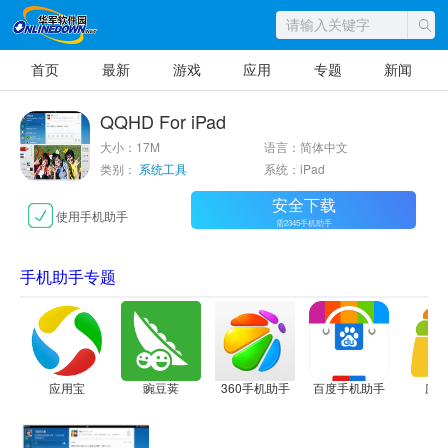
首页
最新
游戏
应用
专题
新闻
QQHD For iPad
大小：17M
语言：简体中文
类别：
系统工具
系统：iPad
安全下载
使用手机助手
需2345手机助手
手机助手专题
应用宝
豌豆荚
360手机助手
百度手机助手
应