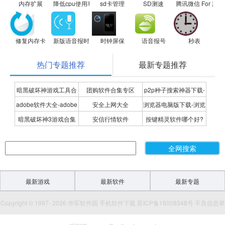
内存扩展
降低cpu使用率
sd卡管理
SD测速
腾讯微信 For 黑莓O
修复内存卡
新版语音报时
时钟屏保
语音报号
秒表
热门专题推荐
最新专题推荐
暗黑破坏神游戏工具合
团购软件合集专区
p2p种子搜索神器下载-
adobe软件大全-adobe
安全上网大全
浏览器电脑版下载-浏览
集
P2P种子搜索神器专题
暗黑破坏神3游戏合集
安信行情软件
按键精灵软件哪个好?
全系列软件下载-adobe
器下载合集
按键精灵软件合集
软件下载
最新游戏
最新软件
最新专题
Copyright © 1997- 2026 华军软件园 手机软件下载 苏ICP备16008348号 不良信息举