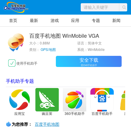
首页
最新
游戏
应用
专题
新闻
百度手机地图 WinMobile VGA
大小：0.88M
语言：简体中文
类别：
GPS/地图
系统：WinMobile
安全下载
使用手机助手
需2345手机助手
手机助手专题
应用宝
豌豆荚
360手机助手
百度手机助手
应
为您推荐：
百度手机地图