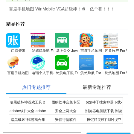
百度手机地图 WinMobile VGA超级棒！点一亿个赞！！！
精品推荐
口袋管家
驴妈妈旅游 For WP
掌上公交 Java
百度手机地图 SmartPhone QVG
艺龙旅行 For WP
百度手机地图 WinMobile VGA
哈瑞个人手机导航（重庆版）
悠悠电子眼 For WP
悠悠导航 For WP
悠悠地图 For WP
热门专题推荐
最新专题推荐
暗黑破坏神游戏工具合
团购软件合集专区
p2p种子搜索神器下载-
adobe软件大全-adobe
安全上网大全
浏览器电脑版下载-浏览
集
P2P种子搜索神器专题
暗黑破坏神3游戏合集
安信行情软件
按键精灵软件哪个好?
全系列软件下载-adobe
器下载合集
按键精灵软件合集
软件下载