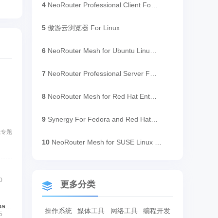
4
NeoRouter Professional Client For Ubuntu Linux x64
5
傲游云浏览器 For Linux
6
NeoRouter Mesh for Ubuntu Linux x64
7
NeoRouter Professional Server For Ubuntu Linux x64
8
NeoRouter Mesh for Red Hat Enterprise Linux and CentOS
9
Synergy For Fedora and Red Hat Linux (x64)
载专题
10
NeoRouter Mesh for SUSE Linux x64
0
更多分类
网站安全狗Linux-apache版 (64位)
操作系统
媒体工具
网络工具
编程开发
5