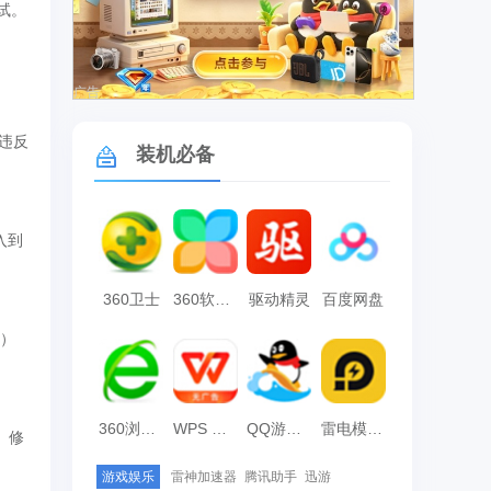
测试。
广告
违反
装机必备
入到
360卫士
360软件管家
驱动精灵
百度网盘
e）
360浏览器
WPS Office
QQ游戏大厅
雷电模拟器
、修
游戏娱乐
雷神加速器
腾讯助手
迅游