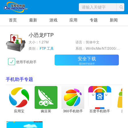
首页
最新
游戏
应用
专题
新闻
小恐龙FTP
大小：1.27M
语言：简体中文
类别：
FTP 工具
系统：Win9x/Me/NT/2000/XP/2003
安全下载
使用手机助手
需2345手机助手
手机助手专题
应用宝
豌豆荚
360手机助手
百度手机助手
应