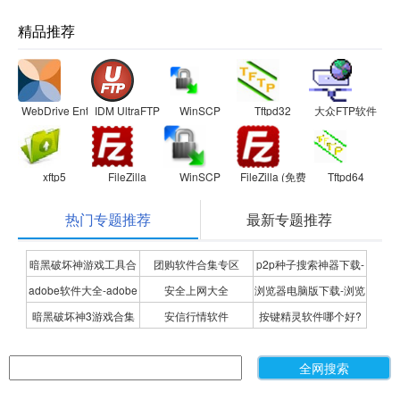
精品推荐
WebDrive Enterprise
IDM UltraFTP
WinSCP
Tftpd32
大众FTP软件
xftp5
FileZilla
WinSCP
FileZilla (免费FTP客户端)
Tftpd64
热门专题推荐
最新专题推荐
暗黑破坏神游戏工具合
团购软件合集专区
p2p种子搜索神器下载-
adobe软件大全-adobe
安全上网大全
浏览器电脑版下载-浏览
集
P2P种子搜索神器专题
暗黑破坏神3游戏合集
安信行情软件
按键精灵软件哪个好?
全系列软件下载-adobe
器下载合集
按键精灵软件合集
软件下载